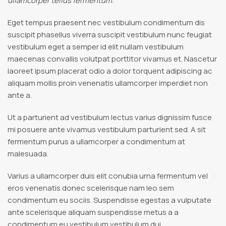
ullamcorper tellus fermentum.
Eget tempus praesent nec vestibulum condimentum dis
suscipit phasellus viverra suscipit vestibulum nunc feugiat
vestibulum eget a semper id elit nullam vestibulum
maecenas convallis volutpat porttitor vivamus et. Nascetur
laoreet ipsum placerat odio a dolor torquent adipiscing ac
aliquam mollis proin venenatis ullamcorper imperdiet non
ante a.
Ut a parturient ad vestibulum lectus varius dignissim fusce
mi posuere ante vivamus vestibulum parturient sed. A sit
fermentum purus a ullamcorper a condimentum at
malesuada.
Varius a ullamcorper duis elit conubia urna fermentum vel
eros venenatis donec scelerisque nam leo sem
condimentum eu sociis. Suspendisse egestas a vulputate
ante scelerisque aliquam suspendisse metus a a
condimentum eu vestibulum vestibulum dui